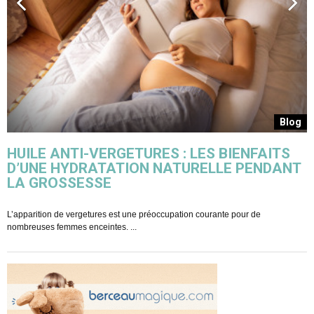
g
Blog
HUILE ANTI-VERGETURES : LES BIENFAITS
D’UNE HYDRATATION NATURELLE PENDANT
LA GROSSESSE
L
p
L’apparition de vergetures est une préoccupation courante pour de
nombreuses femmes enceintes. ...