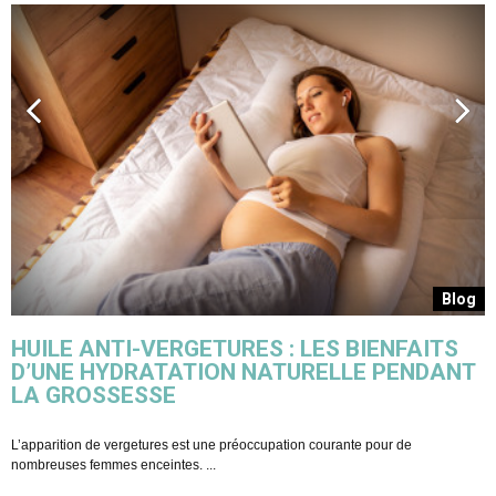
g
Blog
HUILE ANTI-VERGETURES : LES BIENFAITS
D’UNE HYDRATATION NATURELLE PENDANT
LA GROSSESSE
L
p
L’apparition de vergetures est une préoccupation courante pour de
nombreuses femmes enceintes. ...